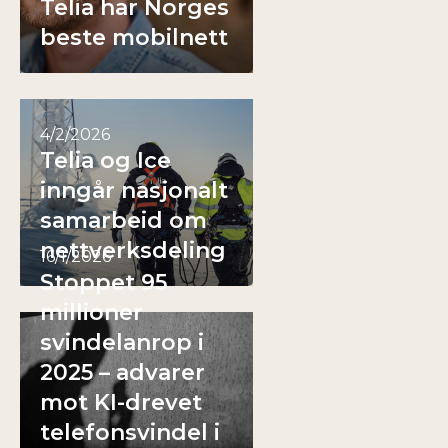
Telia har Norges
beste mobilnett
4/2/2026
Telia og Ice
inngår nasjonalt
samarbeid om
nettverksdeling
16/1/2026
Stoppet 95
millioner
svindelanrop i
2025 – advarer
mot KI-drevet
telefonsvindel i