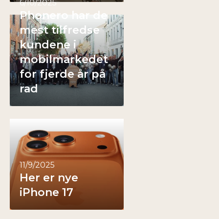
6/10/2025
Phonero har de
mest tilfredse
kundene i
mobilmarkedet
for fjerde år på
rad
11/9/2025
Her er nye
iPhone 17