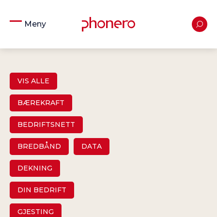
Meny
VIS ALLE
BÆREKRAFT
BEDRIFTSNETT
BREDBÅND
DATA
DEKNING
DIN BEDRIFT
GJESTING