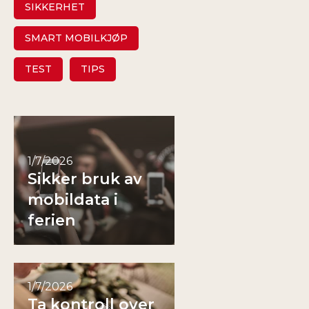
SIKKERHET
SMART MOBILKJØP
TEST
TIPS
1/7/2026
Sikker bruk av
mobildata i
ferien
1/7/2026
Ta kontroll over