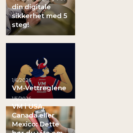
din digitale
sikkerhet med 5
steg!
1/6/2026
VM-Vettreglene
1/6/2026
VM i USA,
Canada eller
Mexico: Dette