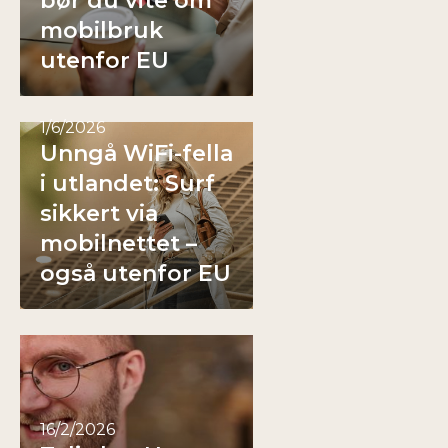
bør du vite om
mobilbruk
utenfor EU
1/6/2026
Unngå WiFi-fella
i utlandet: Surf
sikkert via
mobilnettet –
også utenfor EU
16/2/2026