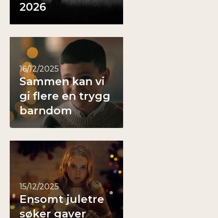
2026
16/12/2025
Sammen kan vi
gi flere en trygg
barndom
15/12/2025
Ensomt juletre
søker gaver