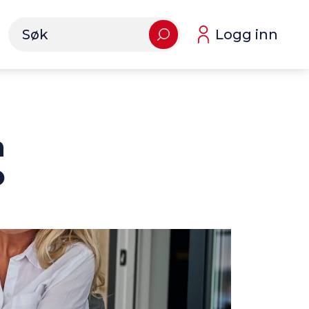
Logg inn
n
o