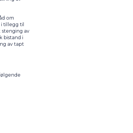
råd om
tillegg til
t stenging av
k bistand i
ing av tapt
 følgende