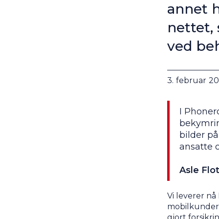
annet h
nettet,
ved be
3
.
februar
20
I Phonero
bekymrin
bilder p
ansatte o
Asle Flot
Vi leverer nå
mobilkunder 
gjort forsikr