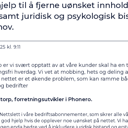
jelp til å fjerne uønsket innhol
 samt juridisk og psykologisk bi
hov.
25
kl.
9:11
 er vi svært opptatt av at våre kunder skal ha en 
gsfri hverdag. Vi vet at mobbing, hets og deling a
å nettet er et økende problem, som kan ramme b
g bedrifter
torp, forretningsutvikler i Phonero.
 Nettslett i våre bedriftsabonnementer, som sikrer alle v
god hjelp hvis de opplever noe uønsket på nettet. Vi ha
ingen enda bedre ved å inkludere juridisk bistand og erst