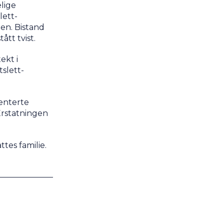
lige
lett-
en. Bistand
tt tvist.
ekt i
tslett-
menterte
Erstatningen
ttes familie.