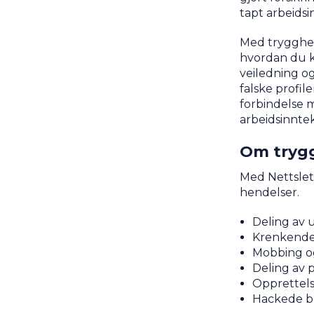
tapt arbeidsi
Med trygghet
hvordan du ka
veiledning og
falske profile
forbindelse m
arbeidsinntek
Om trygg
Med Nettslet
hendelser.
Deling av 
Krenkende
Mobbing og
Deling av 
Opprettelse
Hackede b