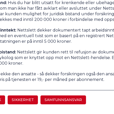
and:
Hvis du har blitt utsatt for krenkende eller ubehage
om man ikke har fått avklart eller avsluttet under Netts
r kunden mulighet for juridisk bistand under forsikring
ekkes med inntil 200 000 kroner i forbindelse med oppstå
inntekt:
Nettslett dekker dokumentert tapt arbeidsinnt
ed en eventuell tvist som er basert på en registrert Net
tatningen er på inntil 5 000 kroner.
bistand:
Nettslett gir kunden rett til refusjon av doku
psykolog som er knyttet opp mot en Nettslett-hendelse. 
5 000 kroner.
 å dekke den ansatte - så dekker forsikringen også den ansa
ris på tjenesten er 19,- per måned per abonnement.
K
SIKKERHET
SAMFUNNSANSVAR