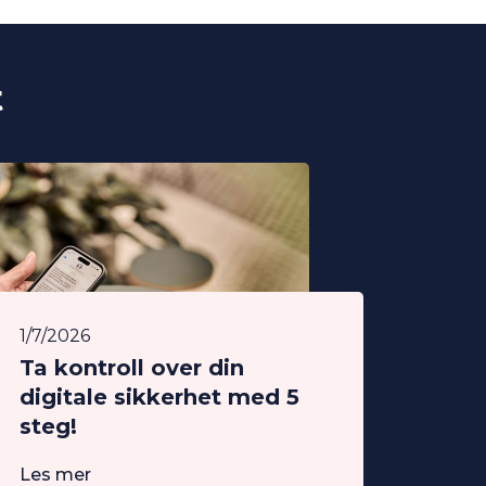
t
1/7/2026
Ta kontroll over din
digitale sikkerhet med 5
steg!
Les mer