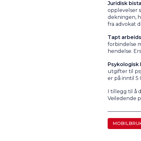
Juridisk bist
opplevelser s
dekningen, ha
fra advokat d
Tapt arbeids
forbindelse m
hendelse. Ers
Psykologisk 
utgifter til 
er på inntil 
I tillegg til
Veiledende p
MOBILBRU