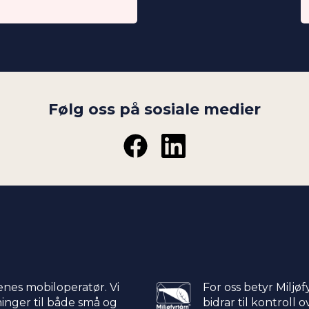
Følg oss på sosiale medier
enes mobiloperatør. Vi
For oss betyr Miljøf
nger til både små og
bidrar til kontroll 