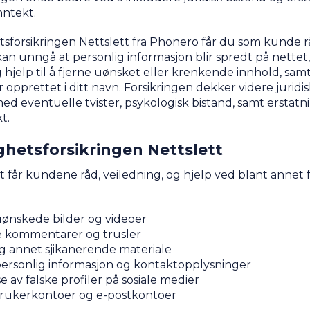
nntekt.
sforsikringen Nettslett fra Phonero får du som kunde 
n unngå at personlig informasjon blir spredt på nettet, i 
 hjelp til å fjerne uønsket eller krenkende innhold, sam
r opprettet i ditt navn. Forsikringen dekker videre juridis
ed eventuelle tvister, psykologisk bistand, samt erstatn
t.
hetsforsikringen Nettslett
t får kundene råd, veiledning, og hjelp ved blant annet
uønskede bilder og videoer
 kommentarer og trusler
 annet sjikanerende materiale
personlig informasjon og kontaktopplysninger
 av falske profiler på sosiale medier
rukerkontoer og e-postkontoer