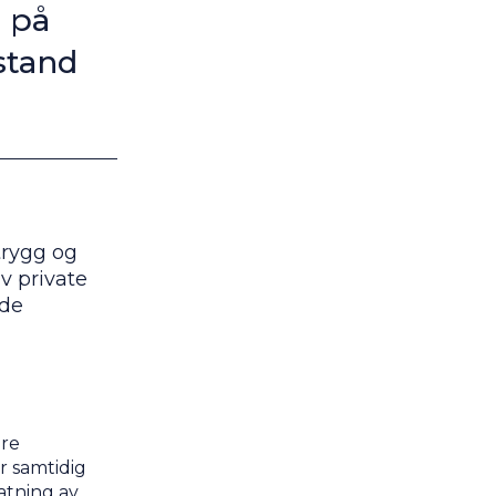
d på
stand
trygg og
v private
åde
åre
r samtidig
atning av