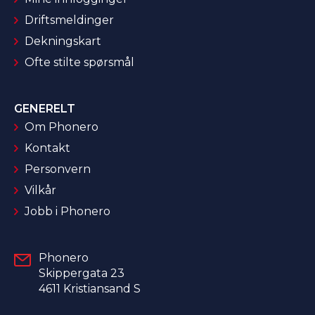
Driftsmeldinger
Dekningskart
Ofte stilte spørsmål
GENERELT
Om Phonero
Kontakt
Personvern
Vilkår
Jobb i Phonero
Phonero
Skippergata 23
4611 Kristiansand S​