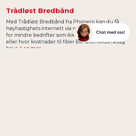
Trådløst Bredbånd
Med Trådløst Bredbånd fra Phonero kan du få
høyhastighets internett via mobilnettet. Perfekt
for mindre bedrifter som ikke har tilgang til fiber,
eller hvor kostnader til fiber blir uforholdsmessig
høye.
Les mer.
Tale i Teams
Løsningen er perfekt for bedrifter som ønsker
effektive kommunikasjonsverktøy som forenkler
arbeidshverdagen for de ansatte, og bedriften
velger selv om Phonero Tale i Teams skal
kombineres med mobiltelefon eller leveres som