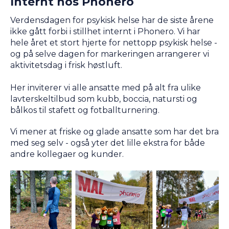
Internt hos Phonero
Verdensdagen for psykisk helse har de siste årene
ikke gått forbi i stillhet internt i Phonero. Vi har
hele året et stort hjerte for nettopp psykisk helse -
og på selve dagen for markeringen arrangerer vi
aktivitetsdag i frisk høstluft.
Her inviterer vi alle ansatte med på alt fra ulike
lavterskeltilbud som kubb, boccia, natursti og
bålkos til stafett og fotballturnering.
Vi mener at friske og glade ansatte som har det bra
med seg selv - også yter det lille ekstra for både
andre kollegaer og kunder.