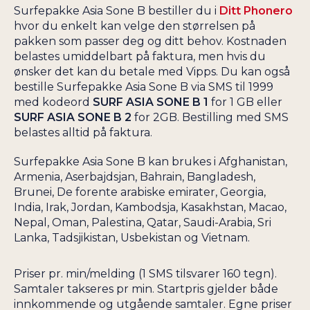
Surfepakke Asia Sone B bestiller du i
Ditt Phonero
hvor du enkelt kan velge den størrelsen på
pakken som passer deg og ditt behov. Kostnaden
belastes umiddelbart på faktura, men hvis du
ønsker det kan du betale med Vipps. Du kan også
bestille Surfepakke Asia Sone B via SMS til 1999
med kodeord
SURF ASIA SONE B 1
for 1 GB eller
SURF ASIA SONE B 2
for 2GB. Bestilling med SMS
belastes alltid på faktura.
Surfepakke Asia Sone B kan brukes i Afghanistan,
Armenia, Aserbajdsjan, Bahrain, Bangladesh,
Brunei, De forente arabiske emirater, Georgia,
India, Irak, Jordan, Kambodsja, Kasakhstan, Macao,
Nepal, Oman, Palestina, Qatar, Saudi-Arabia, Sri
Lanka, Tadsjikistan, Usbekistan og Vietnam.
Priser pr. min/melding (1 SMS tilsvarer 160 tegn).
Samtaler takseres pr min. Startpris gjelder både
innkommende og utgående samtaler. Egne priser