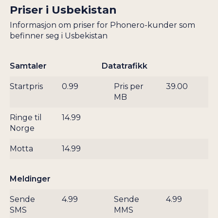
SUDAN
Priser i
Usbekistan
ISLE OF MAN
SURINAM
ISRAEL
Informasjon om priser for Phonero-kunder som
SVEITS
befinner seg i Usbekistan
ITALIA
SVERIGE
JAMAICA
SYRIA
Samtaler
Datatrafikk
JAPAN
TADSJIKISTAN
JEMEN
Startpris
0.99
Pris per
39.00
TAIWAN
MB
JERSEY
TANZANIA
JOMFRUØYENE UK
Ringe til
14.99
THAILAND
JOMFRUØYENE US
Norge
TOGO
JORDAN
TRINIDAD OG
Motta
14.99
KAMBODSJA
TOBAGO
KAMERUN
TSJAD
Meldinger
KAPP VERDE
TSJEKKIA
Sende
4.99
Sende
4.99
KASAKHSTAN
TUNISIA
SMS
MMS
KENYA
TURKMENISTAN