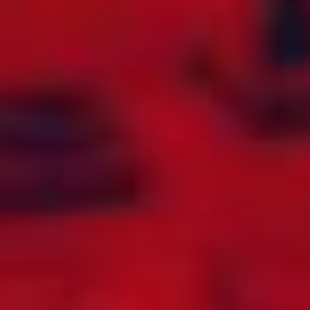
FORENTE
QATAR
ARABISKE
REPUBLIKKEN
EMIRATER
KONGO
FRANKRIKE
REUNION
FRANSK GUYANA
ROMANIA
FRANSK
RUSSLAND
POLYNESIA
RWANDA
GABON
SAINT (ST.)
GAMBIA
BARTHÉLEMY
GEORGIA
SAINT (ST.) KITTS
GHANA
OG NEVIS
GIBRALTAR
SAINT (ST.) LUCIA
GRENADA
SAINT (ST.) MARTIN
GRØNLAND
SAINT (ST.)
VINCENT OG
GUADELOUPE
GRENADINENE
GUAM