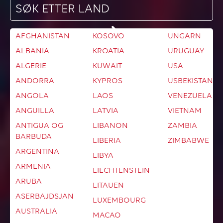
AFGHANISTAN
KOSOVO
UNGARN
Med alle våre abonnement kan du fritt surfe, ringe
ALBANIA
KROATIA
URUGUAY
og sende meldinger i hele EU, EØS og
Storbritannia til samme pris som du betaler
ALGERIE
KUWAIT
USA
hjemme i Norge. I tillegg tilbyr vi surfepakker for
ANDORRA
KYPROS
USBEKISTAN
89 reisemål utenfor EU.
ANGOLA
LAOS
VENEZUELA
ANGUILLA
LATVIA
VIETNAM
ANTIGUA OG
LIBANON
ZAMBIA
BARBUDA
LIBERIA
ZIMBABWE
ARGENTINA
LIBYA
ARMENIA
LIECHTENSTEIN
ARUBA
LITAUEN
ASERBAJDSJAN
LUXEMBOURG
AUSTRALIA
MACAO