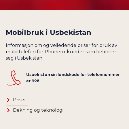
SAN MARINO
GUATEMALA
SAUDI-ARABIA
GUERNSEY
SENEGAL
GUINEA
SERBIA
Mobilbruk i
Usbekistan
GUYANA
SEYCHELLENE
HAITI
SIERRA LEONE
Informasjon om og veiledende priser for bruk av
HELLAS
mobiltelefon for Phonero-kunder som befinner
SINGAPORE
HONDURAS
seg i Usbekistan
SKIP OG SATELLITT
HONG KONG
SLOVAKIA
HVITERUSSLAND
Usbekistan sin landskode for telefonnummer
SLOVENIA
er 998
INDIA
SØR-AFRIKA
INDONESIA
SØR-KOREA
Priser
IRAK
SPANIA
IRAN
Dekning og teknologi
SRI LANKA
IRLAND
STORBRITANNIA
ISLAND