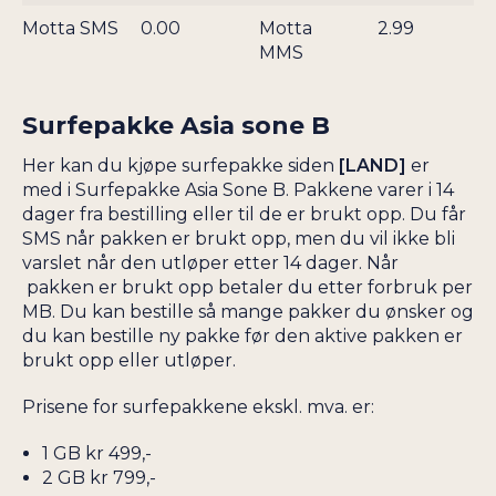
KINA
Motta SMS
0.00
Motta
2.99
TURKS- OG
MMS
CAICOSØYENE
KIRGISISTAN
TYRKIA
KONGO
Surfepakke Asia sone B
TYSKLAND
UGANDA
Her kan du kjøpe surfepakke siden
[LAND]
er
UKRAINA
med i Surfepakke Asia Sone B. Pakkene varer i 14
dager fra bestilling eller til de er brukt opp. Du får
SMS når pakken er brukt opp, men du vil ikke bli
varslet når den utløper etter 14 dager. Når
pakken er brukt opp betaler du etter forbruk per
MB. Du kan bestille så mange pakker du ønsker og
du kan bestille ny pakke før den aktive pakken er
brukt opp eller utløper.
Prisene for surfepakkene ekskl. mva. er:
1 GB kr 499,-
2 GB kr 799,-