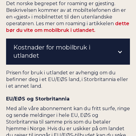
Det norske begrepet for roaming er gjesting.
Beskrivelsen kommer av at mobiltelefonen din er
en «gjest» i mobilnettet til den utenlandske
operatøren. Les mer om roaming i artikkelen
dette
bør du vite om mobilbruk i utlandet.
Kostnader for mobilbruk i
utlandet
Prisen for bruk i utlandet er avhengig om du
befinner deg i et EU/EØS land, i Storbritannia eller
i et annet land.
EU/EØS og Storbritannia
Med alle våre abonnement kan du fritt surfe, ringe
og sende meldinger i hele EU, EØS og
Storbritannia til samme pris som du betaler
hjemme i Norge. Hvis du er usikker på om landet
du reiser til inngår i EU/EØS-tilbudet kan du søke