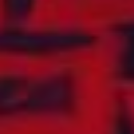
ECUADOR
OFFSHORE
EGYPT
(TELENOR
MARITIME)
EKVATORIAL-
GUINEA
OMAN
ELFENBENSKYSTEN
ØSTERRIKE
EL SALVADOR
ØST-TIMOR
ERITREA
PAKISTAN
ESTLAND
PALESTINA
ETIOPIA
PANAMA
FÆRØYENE
PAPUA NY-GUINEA
FALKLANDSØYENE
PARAGUAY
FIJI
PERU
FILIPPINENE
POLEN
FINLAND
PORTUGAL
FLY (AEROMOBILE)
PUERTO RICO