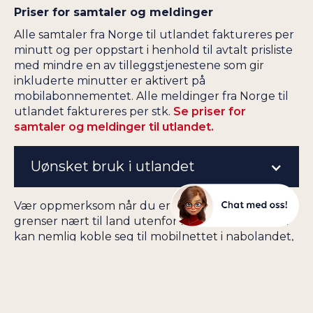
Priser for samtaler og meldinger
Alle samtaler fra Norge til utlandet faktureres per
minutt og per oppstart i henhold til avtalt prisliste
med mindre en av tilleggstjenestene som gir
inkluderte minutter er aktivert på
mobilabonnementet. Alle meldinger fra Norge til
utlandet faktureres per stk.
Se priser for
samtaler og meldinger til utlandet.
Uønsket bruk i utlandet
Vær oppmerksom når du er på reise i EU-land som
grenser nært til land utenfor EU. Mobiltelefonen
kan nemlig koble seg til mobilnettet i nabolandet,
og da er ikke trafikk inkludert. Det kan for
eksempel være på Kypros, som grenser til Den
tyrkiske republikken Nord-Kypros som ikke er
medlem av EU, i Hellas som grenser til flere andre