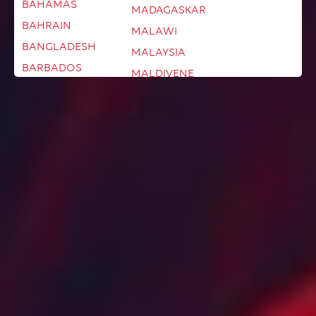
BAHAMAS
MADAGASKAR
BAHRAIN
MALAWI
BANGLADESH
MALAYSIA
BARBADOS
MALDIVENE
BELARUS
MALI
BELGIA
MALTA
BELIZE
MAROKKO
BERMUDA
MARTINIQUE
BHUTAN
MAURITANIA
BOLIVIA
MAURITIUS
BONAIRE
MEXICO
BOSNIA-
MOLDOVA
HERCEGOVINA
MONACO
BOTSWANA
MONGOLIA
BRASIL
MONTENEGRO
BRUNEI