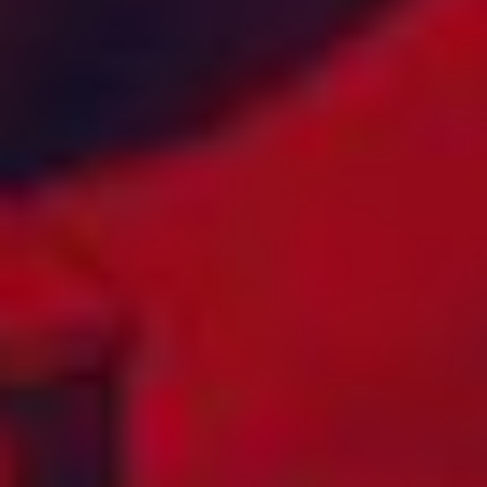
MONTSERRAT
BULGARIA
MOSAMBIK
BURKINA FASO
MYANMAR
CANADA
NAMIBIA
CAYMANØYENE
NEDERLAND
CHILE
NEDERLANDSKE
COLOMBIA
ANTILLER
COOKØYENE
NEPAL
COSTA RICA
NEW ZEALAND
CUBA
NICARAGUA
DANMARK
NIGER
DEN
NIGERIA
DOMINIKANSKE
NORD-
REPUBLIKK
MAKEDONIA
DJIBOUTI
OFFSHORE
DOMINICA
(TAMPNET)