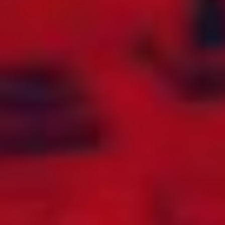
FORENTE
QATAR
ARABISKE
REPUBLIKKEN
EMIRATER
KONGO
FRANKRIKE
REUNION
FRANSK GUYANA
ROMANIA
FRANSK
RUSSLAND
POLYNESIA
RWANDA
GABON
SAINT (ST.)
GAMBIA
BARTHÉLEMY
GEORGIA
SAINT (ST.) KITTS
GHANA
OG NEVIS
GIBRALTAR
SAINT (ST.) LUCIA
GRENADA
SAINT (ST.) MARTIN
GRØNLAND
SAINT (ST.)
VINCENT OG
GUADELOUPE
GRENADINENE
GUAM