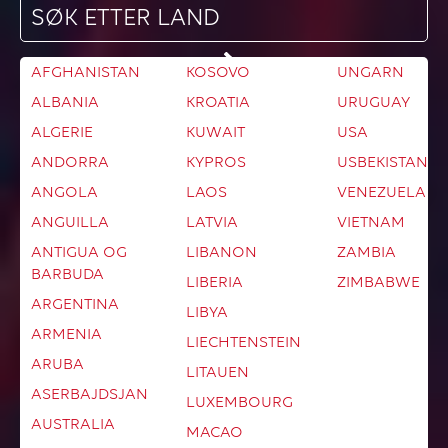
AFGHANISTAN
KOSOVO
UNGARN
Med alle våre abonnement kan du fritt surfe, ringe
ALBANIA
KROATIA
URUGUAY
og sende meldinger i hele EU, EØS og
Storbritannia til samme pris som du betaler
ALGERIE
KUWAIT
USA
hjemme i Norge. I tillegg tilbyr vi surfepakker for
ANDORRA
KYPROS
USBEKISTAN
89 reisemål utenfor EU.
ANGOLA
LAOS
VENEZUELA
ANGUILLA
LATVIA
VIETNAM
ANTIGUA OG
LIBANON
ZAMBIA
BARBUDA
LIBERIA
ZIMBABWE
ARGENTINA
LIBYA
ARMENIA
LIECHTENSTEIN
ARUBA
LITAUEN
ASERBAJDSJAN
LUXEMBOURG
AUSTRALIA
MACAO