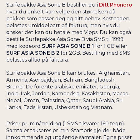
Surfepakke Asia Sone B bestiller du i
Ditt Phonero
hvor du enkelt kan velge den størrelsen på
pakken som passer deg og ditt behov. Kostnaden
belastes umiddelbart på faktura, men hvis du
ønsker det kan du betale med Vipps. Du kan også
bestille Surfepakke Asia Sone B via SMS til 1999
med kodeord
SURF ASIA SONE B 1
for 1 GB eller
SURF ASIA SONE B 2
for 2GB. Bestilling med SMS
belastes alltid på faktura.
Surfepakke Asia Sone B kan brukes i Afghanistan,
Armenia, Aserbajdsjan, Bahrain, Bangladesh,
Brunei, De forente arabiske emirater, Georgia,
India, Irak, Jordan, Kambodsja, Kasakhstan, Macao,
Nepal, Oman, Palestina, Qatar, Saudi-Arabia, Sri
Lanka, Tadsjikistan, Usbekistan og Vietnam.
Priser pr. min/melding (1 SMS tilsvarer 160 tegn).
Samtaler takseres pr min. Startpris gjelder både
innkommende og utgående samtaler. Egne priser