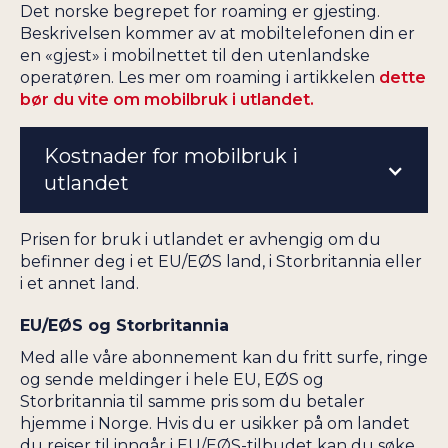
Det norske begrepet for roaming er gjesting.
Beskrivelsen kommer av at mobiltelefonen din er
en «gjest» i mobilnettet til den utenlandske
operatøren. Les mer om roaming i artikkelen
dette
bør du vite om mobilbruk i utlandet.
Kostnader for mobilbruk i
utlandet
Prisen for bruk i utlandet er avhengig om du
befinner deg i et EU/EØS land, i Storbritannia eller
i et annet land.
EU/EØS og Storbritannia
Med alle våre abonnement kan du fritt surfe, ringe
og sende meldinger i hele EU, EØS og
Storbritannia til samme pris som du betaler
hjemme i Norge. Hvis du er usikker på om landet
du reiser til inngår i EU/EØS-tilbudet kan du søke