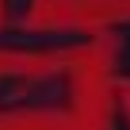
ECUADOR
OFFSHORE
EGYPT
(TELENOR
MARITIME)
EKVATORIAL-
GUINEA
OMAN
ELFENBENSKYSTEN
ØSTERRIKE
EL SALVADOR
ØST-TIMOR
ERITREA
PAKISTAN
ESTLAND
PALESTINA
ETIOPIA
PANAMA
FÆRØYENE
PAPUA NY-GUINEA
FALKLANDSØYENE
PARAGUAY
FIJI
PERU
FILIPPINENE
POLEN
FINLAND
PORTUGAL
FLY (AEROMOBILE)
PUERTO RICO