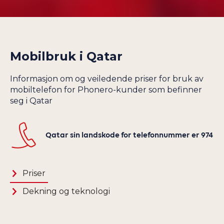
SAN MARINO
GUATEMALA
SAUDI-ARABIA
GUERNSEY
SENEGAL
GUINEA
SERBIA
Mobilbruk i
Qatar
GUYANA
SEYCHELLENE
HAITI
SIERRA LEONE
Informasjon om og veiledende priser for bruk av
HELLAS
mobiltelefon for Phonero-kunder som befinner
SINGAPORE
HONDURAS
seg i Qatar
SKIP OG SATELLITT
HONG KONG
SLOVAKIA
HVITERUSSLAND
Qatar sin landskode for telefonnummer er 974
SLOVENIA
INDIA
SØR-AFRIKA
INDONESIA
SØR-KOREA
Priser
IRAK
SPANIA
IRAN
Dekning og teknologi
SRI LANKA
IRLAND
STORBRITANNIA
ISLAND