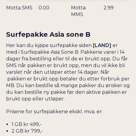
KINA
Motta SMS
0.00
Motta
2.99
TURKS- OG
MMS
CAICOSØYENE
KIRGISISTAN
TYRKIA
KONGO
Surfepakke Asia sone B
TYSKLAND
UGANDA
Her kan du kjøpe surfepakke siden
[LAND]
er
UKRAINA
med i Surfepakke Asia Sone B. Pakkene varer i 14
dager fra bestilling eller til de er brukt opp. Du får
SMS når pakken er brukt opp, men du vil ikke bli
varslet når den utløper etter 14 dager. Når
pakken er brukt opp betaler du etter forbruk per
MB. Du kan bestille så mange pakker du ønsker og
du kan bestille ny pakke før den aktive pakken er
brukt opp eller utløper.
Prisene for surfepakkene ekskl. mva. er:
1 GB kr 499,-
2 GB kr 799,-