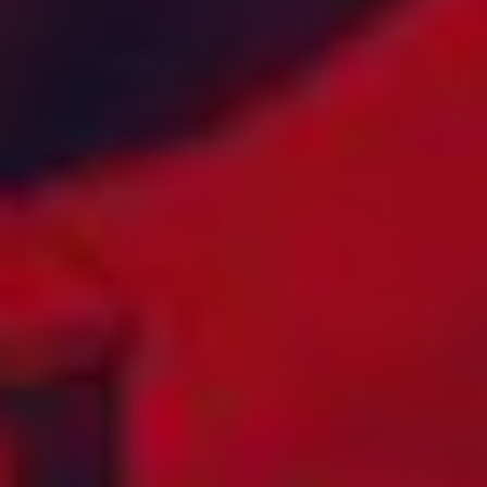
MONTSERRAT
BULGARIA
MOSAMBIK
BURKINA FASO
MYANMAR
CANADA
NAMIBIA
CAYMANØYENE
NEDERLAND
CHILE
NEDERLANDSKE
COLOMBIA
ANTILLER
COOKØYENE
NEPAL
COSTA RICA
NEW ZEALAND
CUBA
NICARAGUA
DANMARK
NIGER
DEN
NIGERIA
DOMINIKANSKE
NORD-
REPUBLIKK
MAKEDONIA
DJIBOUTI
OFFSHORE
DOMINICA
(TAMPNET)