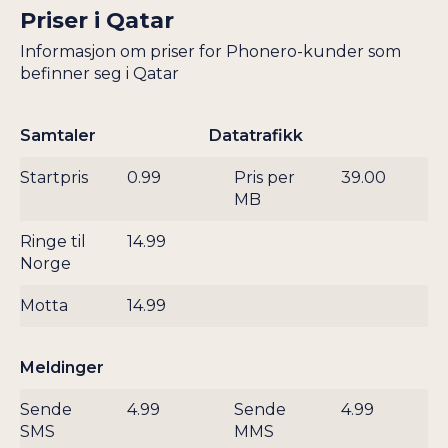
SUDAN
Priser i
Qatar
ISLE OF MAN
SURINAM
ISRAEL
Informasjon om priser for Phonero-kunder som
SVEITS
befinner seg i Qatar
ITALIA
SVERIGE
JAMAICA
SYRIA
Samtaler
Datatrafikk
JAPAN
TADSJIKISTAN
JEMEN
Startpris
0.99
Pris per
39.00
TAIWAN
MB
JERSEY
TANZANIA
JOMFRUØYENE UK
Ringe til
14.99
THAILAND
JOMFRUØYENE US
Norge
TOGO
JORDAN
TRINIDAD OG
Motta
14.99
KAMBODSJA
TOBAGO
KAMERUN
TSJAD
Meldinger
KAPP VERDE
TSJEKKIA
Sende
4.99
Sende
4.99
KASAKHSTAN
TUNISIA
SMS
MMS
KENYA
TURKMENISTAN