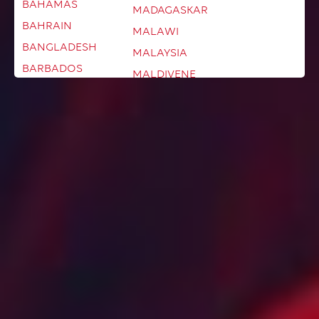
BAHAMAS
MADAGASKAR
BAHRAIN
MALAWI
BANGLADESH
MALAYSIA
BARBADOS
MALDIVENE
BELARUS
MALI
BELGIA
MALTA
BELIZE
MAROKKO
BERMUDA
MARTINIQUE
BHUTAN
MAURITANIA
BOLIVIA
MAURITIUS
BONAIRE
MEXICO
BOSNIA-
MOLDOVA
HERCEGOVINA
MONACO
BOTSWANA
MONGOLIA
BRASIL
MONTENEGRO
BRUNEI