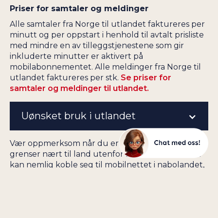
Priser for samtaler og meldinger
Alle samtaler fra Norge til utlandet faktureres per
minutt og per oppstart i henhold til avtalt prisliste
med mindre en av tilleggstjenestene som gir
inkluderte minutter er aktivert på
mobilabonnementet. Alle meldinger fra Norge til
utlandet faktureres per stk.
Se priser for
samtaler og meldinger til utlandet.
Uønsket bruk i utlandet
Vær oppmerksom når du er på reise i EU-land som
grenser nært til land utenfor EU. Mobiltelefonen
kan nemlig koble seg til mobilnettet i nabolandet,
og da er ikke trafikk inkludert. Det kan for
eksempel være på Kypros, som grenser til Den
tyrkiske republikken Nord-Kypros som ikke er
medlem av EU, i Hellas som grenser til flere andre