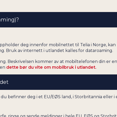
GUADELOUPE
GUAM
oaming)?
GUATEMALA
GUERNSEY
GUINEA
oppholder deg innenfor mobilnettet til Telia i Norge, kan
GUYANA
g. Bruk av internett i utlandet kalles for dataroaming.
HAITI
ng. Beskrivelsen kommer av at mobiltelefonen din er en 
HELLAS
len
dette bør du vite om mobilbruk i utlandet.
HONDURAS
HONG KONG
ndet
HVITERUSSLAND
INDIA
du befinner deg i et EU/EØS land, i Storbritannia eller i 
INDONESIA
IRAK
fe, ringe og sende meldinger i hele EU, EØS og Storbrit
IRAN