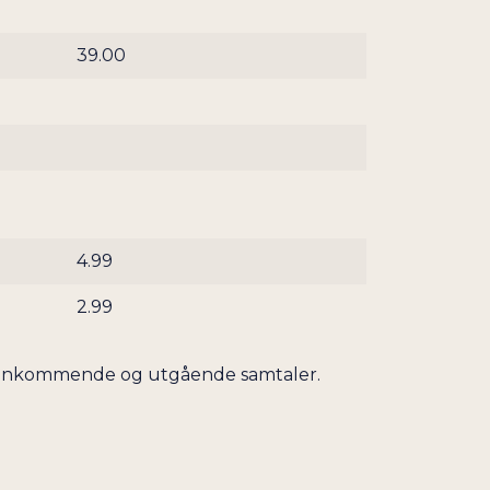
39.00
4.99
2.99
åde innkommende og utgående samtaler.