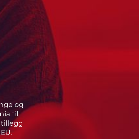
inge og
ia til
tillegg
 EU.