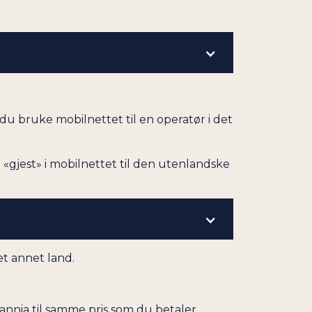
 du bruke mobilnettet til en operatør i det
«gjest» i mobilnettet til den utenlandske
et annet land.
annia til samme pris som du betaler