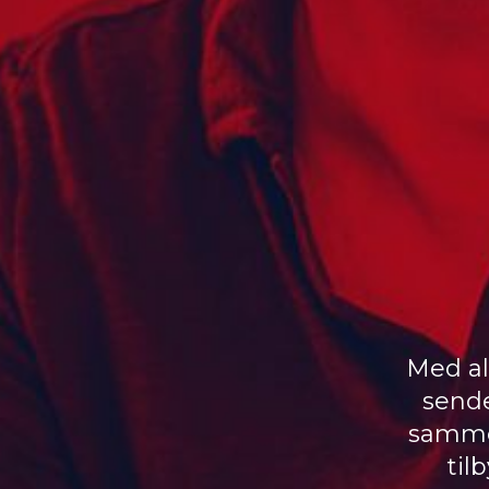
Med al
sende
samme 
til