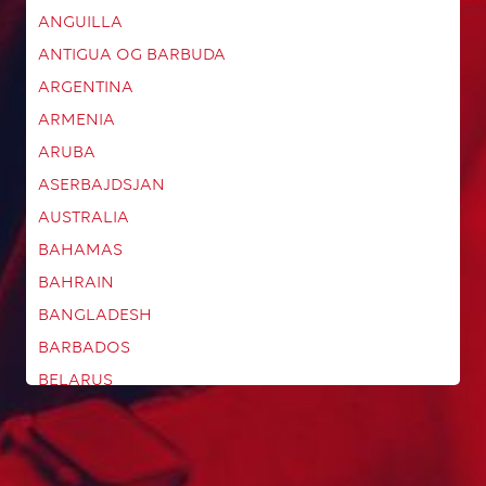
ANGUILLA
ANTIGUA OG BARBUDA
ARGENTINA
ARMENIA
ARUBA
ASERBAJDSJAN
AUSTRALIA
BAHAMAS
BAHRAIN
BANGLADESH
BARBADOS
BELARUS
BELGIA
BELIZE
BERMUDA