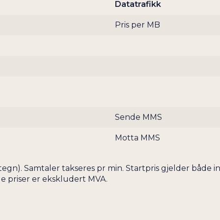
Datatrafikk
FIJI
Pris per MB
FILIPPINENE
FINLAND
FLY (AEROMOBILE)
FORENTE ARABISKE EMIRATER
FRANKRIKE
FRANSK GUYANA
FRANSK POLYNESIA
Sende MMS
GABON
Motta MMS
GAMBIA
GEORGIA
60 tegn). Samtaler takseres pr min. Startpris gjelder b
GHANA
le priser er ekskludert MVA.
GIBRALTAR
GRENADA
GRØNLAND