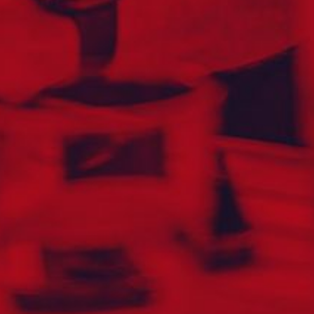
BHUTAN
BOLIVIA
BONAIRE
BOSNIA-HERCEGOVINA
BOTSWANA
BRASIL
BRUNEI
BULGARIA
BURKINA FASO
CANADA
CAYMANØYENE
CHILE
COLOMBIA
COOKØYENE
COSTA RICA