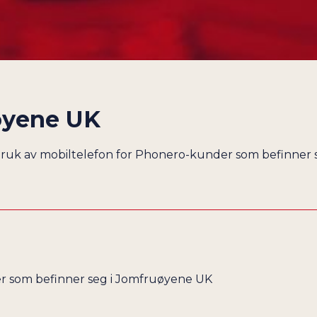
CUBA
DANMARK
DEN DOMINIKANSKE REPUBLIKK
DJIBOUTI
DOMINICA
øyene UK
ECUADOR
EGYPT
 bruk av mobiltelefon for Phonero-kunder som befinner
EKVATORIAL-GUINEA
ELFENBENSKYSTEN
EL SALVADOR
ERITREA
ESTLAND
ETIOPIA
r som befinner seg i Jomfruøyene UK
FÆRØYENE
FALKLANDSØYENE