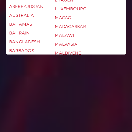
ASERBAJDSJAN
LUXEMBOURG
AUSTRALIA
MACAO
BAHAMAS
MADAGASKAR
BAHRAIN
MALAWI
BANGLADESH
MALAYSIA
BARBADOS
MALDIVENE
BELARUS
MALI
BELGIA
MALTA
BELIZE
MAROKKO
BERMUDA
MARTINIQUE
BHUTAN
MAURITANIA
BOLIVIA
MAURITIUS
BONAIRE
MEXICO
BOSNIA-
MOLDOVA
HERCEGOVINA