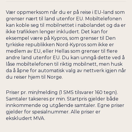
KAPP VERDE
TSJEKKIA
KASAKHSTAN
Vær oppmerksom når du er på reise i EU-land som
TUNISIA
grenser nært til land utenfor EU. Mobiltelefonen
KENYA
TURKMENISTAN
kan koble seg til mobilnettet i nabolandet og da er
KINA
TURKS- OG
ikke trafikken lenger inkludert. Det kan for
CAICOSØYENE
KIRGISISTAN
eksempel være på Kypros, som grenser til Den
tyrkiske republikken Nord-Kypros som ikke er
TYRKIA
KONGO
medlem av EU, eller Hellas som grenser til flere
TYSKLAND
andre land utenfor EU. Du kan unngå dette ved å
UGANDA
låse mobiltelefonen til riktig mobilnett, men husk
da å åpne for automatisk valg av nettverk igjen når
UKRAINA
du reiser hjem til Norge.
Priser pr. min/melding (1 SMS tilsvarer 160 tegn).
Samtaler takseres pr min. Startpris gjelder både
innkommende og utgående samtaler. Egne priser
gjelder for spesialnummer. Alle priser er
ekskludert MVA.