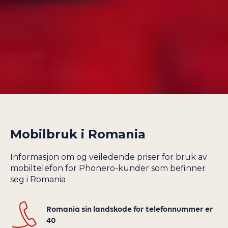
GRØNLAND
SAINT (ST.)
VINCENT OG
GUADELOUPE
GRENADINENE
GUAM
SAN MARINO
GUATEMALA
SAUDI-ARABIA
GUERNSEY
SENEGAL
GUINEA
SERBIA
GUYANA
SEYCHELLENE
HAITI
SIERRA LEONE
HELLAS
SINGAPORE
Mobilbruk i
Romania
HONDURAS
SKIP OG SATELLITT
HONG KONG
Informasjon om og veiledende priser for bruk av
SLOVAKIA
mobiltelefon for Phonero-kunder som befinner
HVITERUSSLAND
SLOVENIA
seg i Romania
INDIA
SØR-AFRIKA
INDONESIA
SØR-KOREA
Romania sin landskode for telefonnummer er
IRAK
40
SPANIA