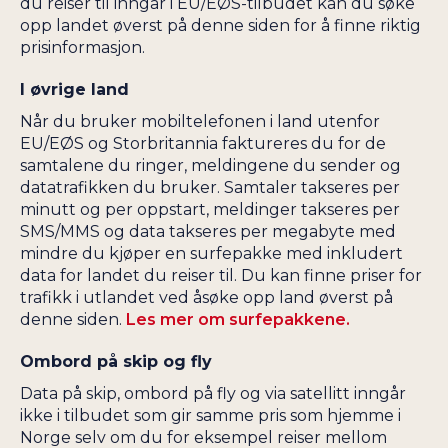
du reiser til inngår i EU/EØS-tilbudet kan du søke
opp landet øverst på denne siden for å finne riktig
prisinformasjon.
I øvrige land
Når du bruker mobiltelefonen i land utenfor
EU/EØS og Storbritannia faktureres du for de
samtalene du ringer, meldingene du sender og
datatrafikken du bruker. Samtaler takseres per
minutt og per oppstart, meldinger takseres per
SMS/MMS og data takseres per megabyte med
mindre du kjøper en surfepakke med inkludert
data for landet du reiser til. Du kan finne priser for
trafikk i utlandet ved åsøke opp land øverst på
denne siden.
Les mer om surfepakkene.
Ombord på skip og fly
Data på skip, ombord på fly og via satellitt inngår
ikke i tilbudet som gir samme pris som hjemme i
Norge selv om du for eksempel reiser mellom