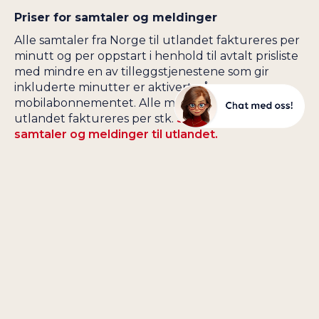
Priser for samtaler og meldinger
Alle samtaler fra Norge til utlandet faktureres per
minutt og per oppstart i henhold til avtalt prisliste
med mindre en av tilleggstjenestene som gir
inkluderte minutter er aktivert på
mobilabonnementet. Alle meldinger fra Norge til
utlandet faktureres per stk.
Se priser for
samtaler og meldinger til utlandet.
Uønsket bruk i utlandet
Vær oppmerksom når du er på reise i EU-land som
grenser nært til land utenfor EU. Mobiltelefonen
kan nemlig koble seg til mobilnettet i nabolandet,
og da er ikke trafikk inkludert. Det kan for
eksempel være på Kypros, som grenser til Den
tyrkiske republikken Nord-Kypros som ikke er
medlem av EU, i Hellas som grenser til flere andre