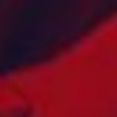
MONACO
BOTSWANA
MONGOLIA
BRASIL
MONTENEGRO
BRUNEI
MONTSERRAT
BULGARIA
MOSAMBIK
BURKINA FASO
MYANMAR
CANADA
NAMIBIA
CAYMANØYENE
NEDERLAND
CHILE
NEDERLANDSKE
COLOMBIA
ANTILLER
COOKØYENE
NEPAL
COSTA RICA
NEW ZEALAND
CUBA
NICARAGUA
DANMARK
NIGER
DEN
NIGERIA
DOMINIKANSKE
NORD-