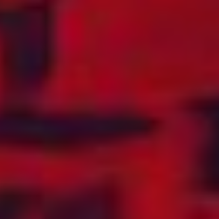
REPUBLIKK
MAKEDONIA
DJIBOUTI
OFFSHORE
DOMINICA
(TAMPNET)
ECUADOR
OFFSHORE
EGYPT
(TELENOR
MARITIME)
EKVATORIAL-
GUINEA
OMAN
ELFENBENSKYSTEN
ØSTERRIKE
EL SALVADOR
ØST-TIMOR
ERITREA
PAKISTAN
ESTLAND
PALESTINA
ETIOPIA
PANAMA
FÆRØYENE
PAPUA NY-GUINEA
FALKLANDSØYENE
PARAGUAY
FIJI
PERU
FILIPPINENE
POLEN