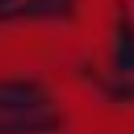
FINLAND
PORTUGAL
FLY (AEROMOBILE)
PUERTO RICO
FORENTE
QATAR
ARABISKE
REPUBLIKKEN
EMIRATER
KONGO
FRANKRIKE
REUNION
FRANSK GUYANA
ROMANIA
FRANSK
RUSSLAND
POLYNESIA
RWANDA
GABON
SAINT (ST.)
GAMBIA
BARTHÉLEMY
GEORGIA
SAINT (ST.) KITTS
GHANA
OG NEVIS
GIBRALTAR
SAINT (ST.) LUCIA
GRENADA
SAINT (ST.) MARTIN