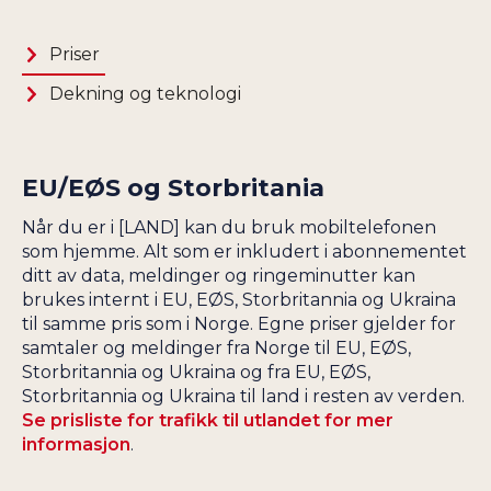
IRAN
SRI LANKA
IRLAND
Priser
STORBRITANNIA
ISLAND
SUDAN
Dekning og teknologi
ISLE OF MAN
SURINAM
ISRAEL
SVEITS
ITALIA
EU/EØS og Storbritania
SVERIGE
JAMAICA
SYRIA
Når du er i [LAND] kan du bruk mobiltelefonen
JAPAN
som hjemme. Alt som er inkludert i abonnementet
TADSJIKISTAN
JEMEN
ditt av data, meldinger og ringeminutter kan
TAIWAN
brukes internt i EU, EØS, Storbritannia og Ukraina
JERSEY
TANZANIA
til samme pris som i Norge. Egne priser gjelder for
JOMFRUØYENE UK
samtaler og meldinger fra Norge til EU, EØS,
THAILAND
JOMFRUØYENE US
Storbritannia og Ukraina og fra EU, EØS,
TOGO
Storbritannia og Ukraina til land i resten av verden.
JORDAN
TRINIDAD OG
Se prisliste for trafikk til utlandet for mer
KAMBODSJA
TOBAGO
informasjon
.
KAMERUN
TSJAD