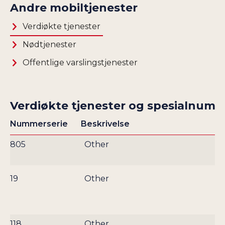
Andre mobiltjenester
Verdiøkte tjenester
Nødtjenester
Offentlige varslingstjenester
Verdiøkte tjenester og spesialnum
Nummerserie
Beskrivelse
Ti
805
Other
19
Other
118
Other