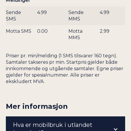
Meldinger
TAIWAN
JERSEY
TANZANIA
Sende
4.99
Sende
4.99
JOMFRUØYENE UK
THAILAND
SMS
MMS
JOMFRUØYENE US
TOGO
Motta SMS
0.00
Motta
2.99
JORDAN
TRINIDAD OG
MMS
KAMBODSJA
TOBAGO
KAMERUN
TSJAD
Priser pr. min/melding (1 SMS tilsvarer 160 tegn).
KAPP VERDE
TSJEKKIA
Samtaler takseres pr min. Startpris gjelder både
KASAKHSTAN
TUNISIA
innkommende og utgående samtaler. Egne priser
gjelder for spesialnummer. Alle priser er
KENYA
TURKMENISTAN
ekskludert MVA.
KINA
TURKS- OG
CAICOSØYENE
KIRGISISTAN
TYRKIA
KONGO
Mer informasjon
TYSKLAND
UGANDA
Hva er mobilbruk i utlandet
UKRAINA