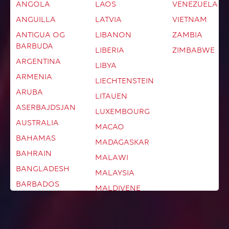
ANGOLA
LAOS
VENEZUELA
ANGUILLA
LATVIA
VIETNAM
ANTIGUA OG
LIBANON
ZAMBIA
BARBUDA
LIBERIA
ZIMBABWE
ARGENTINA
LIBYA
ARMENIA
LIECHTENSTEIN
ARUBA
LITAUEN
ASERBAJDSJAN
LUXEMBOURG
AUSTRALIA
MACAO
BAHAMAS
MADAGASKAR
BAHRAIN
MALAWI
BANGLADESH
MALAYSIA
BARBADOS
MALDIVENE
BELARUS
MALI
BELGIA
MALTA