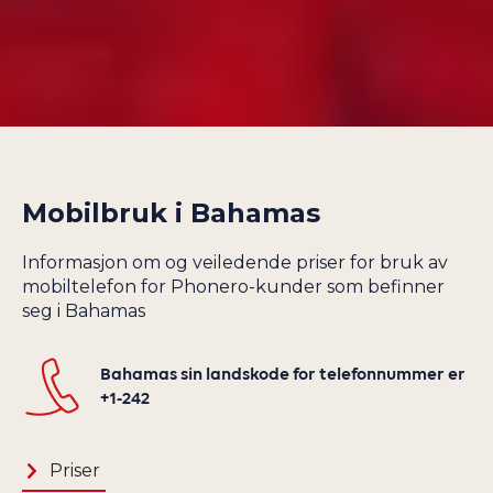
GABON
SAINT (ST.)
GAMBIA
BARTHÉLEMY
GEORGIA
SAINT (ST.) KITTS
GHANA
OG NEVIS
GIBRALTAR
SAINT (ST.) LUCIA
GRENADA
SAINT (ST.) MARTIN
Mobilbruk i
Bahamas
GRØNLAND
SAINT (ST.)
VINCENT OG
GUADELOUPE
GRENADINENE
Informasjon om og veiledende priser for bruk av
GUAM
mobiltelefon for Phonero-kunder som befinner
SAN MARINO
seg i Bahamas
GUATEMALA
SAUDI-ARABIA
GUERNSEY
SENEGAL
Bahamas sin landskode for telefonnummer er
GUINEA
SERBIA
+1-242
GUYANA
SEYCHELLENE
HAITI
SIERRA LEONE
Priser
HELLAS
SINGAPORE