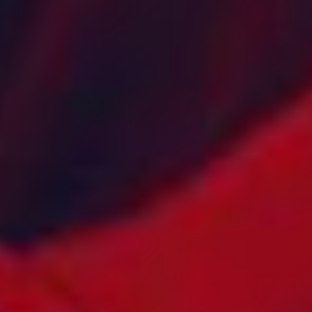
BELIZE
MAROKKO
BERMUDA
MARTINIQUE
BHUTAN
MAURITANIA
BOLIVIA
MAURITIUS
BONAIRE
MEXICO
BOSNIA-
MOLDOVA
HERCEGOVINA
MONACO
BOTSWANA
MONGOLIA
BRASIL
MONTENEGRO
BRUNEI
MONTSERRAT
BULGARIA
MOSAMBIK
BURKINA FASO
MYANMAR
CANADA
NAMIBIA
CAYMANØYENE
NEDERLAND
CHILE
NEDERLANDSKE
COLOMBIA