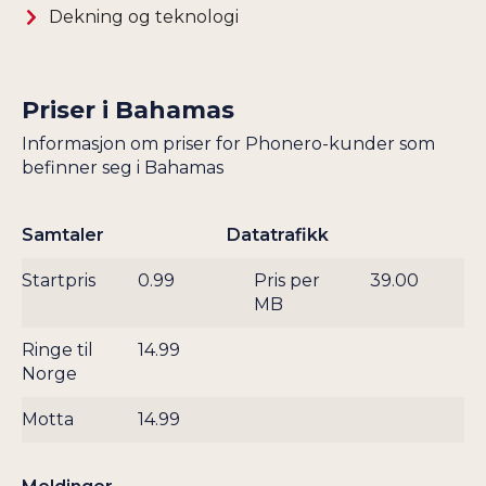
HONDURAS
Dekning og teknologi
SKIP OG SATELLITT
HONG KONG
SLOVAKIA
HVITERUSSLAND
SLOVENIA
Priser i
Bahamas
INDIA
SØR-AFRIKA
Informasjon om priser for Phonero-kunder som
INDONESIA
SØR-KOREA
befinner seg i Bahamas
IRAK
SPANIA
IRAN
SRI LANKA
Samtaler
Datatrafikk
IRLAND
STORBRITANNIA
ISLAND
Startpris
0.99
Pris per
39.00
SUDAN
MB
ISLE OF MAN
SURINAM
ISRAEL
Ringe til
14.99
SVEITS
Norge
ITALIA
SVERIGE
JAMAICA
Motta
14.99
SYRIA
JAPAN
TADSJIKISTAN
JEMEN