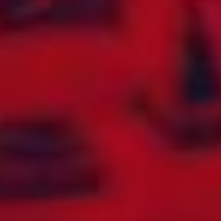
ERITREA
PAKISTAN
ESTLAND
PALESTINA
ETIOPIA
PANAMA
FÆRØYENE
PAPUA NY-GUINEA
FALKLANDSØYENE
PARAGUAY
FIJI
PERU
FILIPPINENE
POLEN
FINLAND
PORTUGAL
FLY (AEROMOBILE)
PUERTO RICO
FORENTE
QATAR
ARABISKE
REPUBLIKKEN
EMIRATER
KONGO
FRANKRIKE
REUNION
FRANSK GUYANA
ROMANIA
FRANSK
RUSSLAND
POLYNESIA
RWANDA