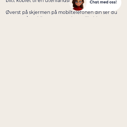
blitt koblet til en utenlandsk operatør.
Øverst på skjermen på mobiltelefonen din ser du
navnet på mobiloperatøren du er tilkoblet.
Avhengig av hvilken mobiltelefon du bruker, kan
informasjonen også vises som en kombinasjon av
Telia og den utenlandske operatørens navn.
Hvordan unngår jeg uønsket roaming?
Du kan unngå uønsket roaming ved å låse
mobiltelefonen til riktig mobilnett for det landet
du reiser til, men pass på at du åpner for
automatisk nettverk igjen når du reiser hjem til
Norge.
Datakontroll i utlandet
Alle mobilabonnement fra Phonero
inkluderer tjenesten Datakontroll Utland