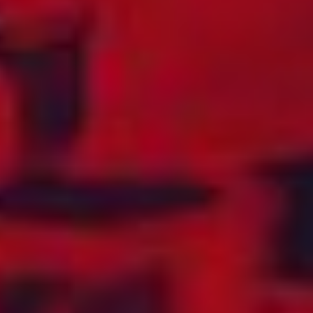
ANTILLER
COOKØYENE
NEPAL
COSTA RICA
NEW ZEALAND
CUBA
NICARAGUA
DANMARK
NIGER
DEN
NIGERIA
DOMINIKANSKE
NORD-
REPUBLIKK
MAKEDONIA
DJIBOUTI
OFFSHORE
DOMINICA
(TAMPNET)
ECUADOR
OFFSHORE
EGYPT
(TELENOR
MARITIME)
EKVATORIAL-
GUINEA
OMAN
ELFENBENSKYSTEN
ØSTERRIKE
EL SALVADOR
ØST-TIMOR