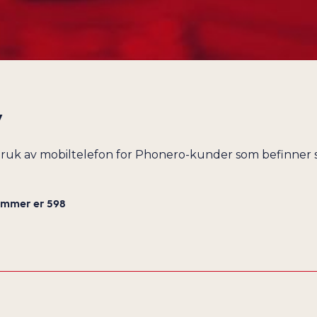
CUBA
DANMARK
DEN DOMINIKANSKE REPUBLIKK
DJIBOUTI
DOMINICA
y
ECUADOR
EGYPT
 bruk av mobiltelefon for Phonero-kunder som befinner 
EKVATORIAL-GUINEA
ELFENBENSKYSTEN
nummer er 598
EL SALVADOR
ERITREA
ESTLAND
ETIOPIA
FÆRØYENE
FALKLANDSØYENE