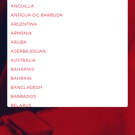
ANGUILLA
ANTIGUA OG BARBUDA
ARGENTINA
ARMENIA
ARUBA
ASERBAJDSJAN
AUSTRALIA
BAHAMAS
BAHRAIN
BANGLADESH
BARBADOS
BELARUS
BELGIA
BELIZE
BERMUDA