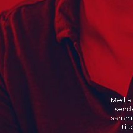
Med al
sende
samme 
til