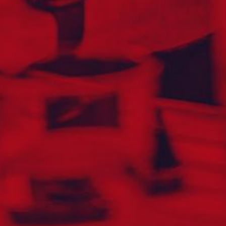
BHUTAN
BOLIVIA
BONAIRE
BOSNIA-HERCEGOVINA
BOTSWANA
BRASIL
BRUNEI
BULGARIA
BURKINA FASO
CANADA
CAYMANØYENE
CHILE
COLOMBIA
COOKØYENE
COSTA RICA