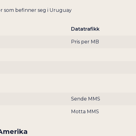
FIJI
r som befinner seg i Uruguay
FILIPPINENE
FINLAND
Datatrafikk
FLY (AEROMOBILE)
Pris per MB
FORENTE ARABISKE EMIRATER
FRANKRIKE
FRANSK GUYANA
FRANSK POLYNESIA
GABON
GAMBIA
Sende MMS
GEORGIA
GHANA
Motta MMS
GIBRALTAR
GRENADA
-Amerika
GRØNLAND