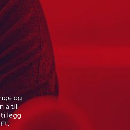
inge og
ia til
tillegg
 EU.