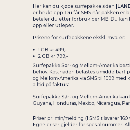
Her kan du kjøpe surfepakke siden
[LAN
er brukt opp. Du får SMS når pakken er br
betaler du etter forbruk per MB. Du kan 
opp eller utløper.
Prisene for surfepakkene ekskl. mva. er:
1 GB kr 499,-
2 GB kr 799,-
Surfepakke Sør- og Mellom-Amerika bestil
behov. Kostnaden belastes umiddelbart på
og Mellom-Amerika via SMS til 1999 med
alltid på faktura.
Surfepakke Sør- og Mellom-Amerika kan bruk
Guyana, Honduras, Mexico, Nicaragua, Pa
Priser pr. min/melding (1 SMS tilsvarer 1
Egne priser gjelder for spesialnummer. Al