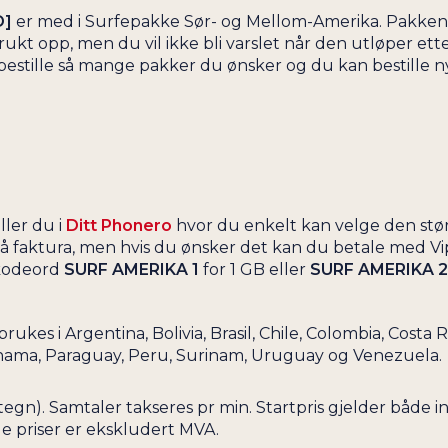
D]
er med i Surfepakke Sør- og Mellom-Amerika. Pakkene var
GUADELOUPE
ukt opp, men du vil ikke bli varslet når den utløper et
GUAM
bestille så mange pakker du ønsker og du kan bestille n
GUATEMALA
GUERNSEY
GUINEA
GUYANA
HAITI
ler du i
Ditt Phonero
hvor du enkelt kan velge den stø
HELLAS
 faktura, men hvis du ønsker det kan du betale med Vip
HONDURAS
 kodeord
SURF AMERIKA 1
for 1 GB eller
SURF AMERIKA 
HONG KONG
HVITERUSSLAND
es i Argentina, Bolivia, Brasil, Chile, Colombia, Costa 
nama, Paraguay, Peru, Surinam, Uruguay og Venezuela.
INDIA
INDONESIA
60 tegn). Samtaler takseres pr min. Startpris gjelder b
IRAK
le priser er ekskludert MVA.
IRAN