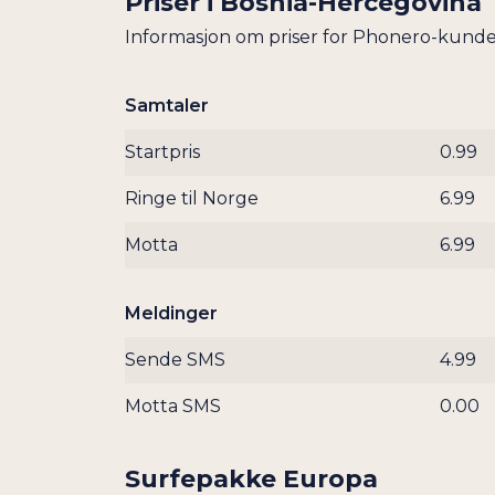
Priser i
Bosnia-Hercegovina
Informasjon om priser for Phonero-kunde
Samtaler
Startpris
0.99
Ringe til Norge
6.99
Motta
6.99
Meldinger
Sende SMS
4.99
Motta SMS
0.00
Surfepakke Europa