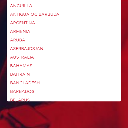
ANGUILLA
ANTIGUA OG BARBUDA
ARGENTINA
ARMENIA
ARUBA
ASERBAJDSJAN
AUSTRALIA
BAHAMAS
BAHRAIN
BANGLADESH
BARBADOS
BELARUS
BELGIA
BELIZE
BERMUDA