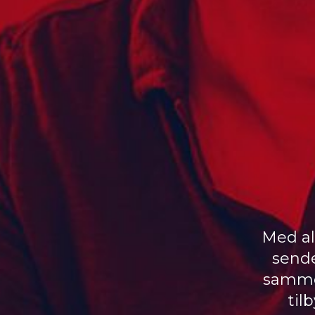
Med al
sende
samme 
til