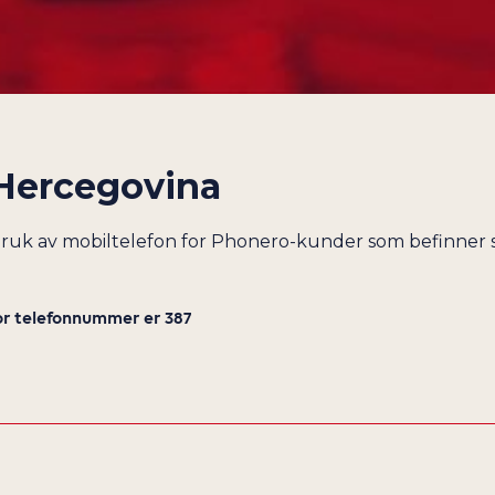
CUBA
DANMARK
DEN DOMINIKANSKE REPUBLIKK
DJIBOUTI
DOMINICA
Hercegovina
ECUADOR
EGYPT
bruk av mobiltelefon for Phonero-kunder som befinner 
EKVATORIAL-GUINEA
ELFENBENSKYSTEN
or telefonnummer er 387
EL SALVADOR
ERITREA
ESTLAND
ETIOPIA
FÆRØYENE
FALKLANDSØYENE