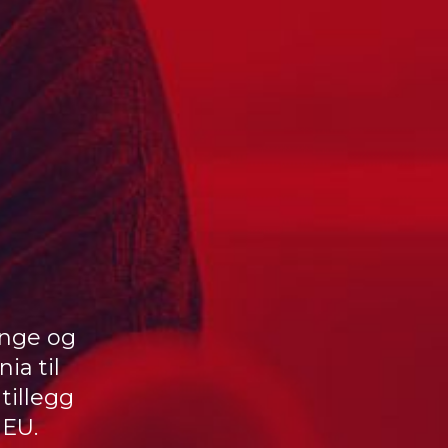
inge og
ia til
tillegg
 EU.