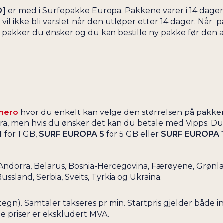
D]
er med i Surfepakke Europa. Pakkene varer i 14 dager fr
GUADELOUPE
il ikke bli varslet når den utløper etter 14 dager. Når 
GUAM
 pakker du ønsker og du kan bestille ny pakke før den a
GUATEMALA
GUERNSEY
GUINEA
GUYANA
HAITI
onero
hvor du enkelt kan velge den størrelsen på pakken
HELLAS
a, men hvis du ønsker det kan du betale med Vipps. Du
HONDURAS
1
for 1 GB,
SURF EUROPA 5
for 5 GB eller
SURF EUROPA 
HONG KONG
HVITERUSSLAND
ndorra, Belarus, Bosnia-Hercegovina, Færøyene, Grønlan
land, Serbia, Sveits, Tyrkia og Ukraina.
INDIA
INDONESIA
60 tegn). Samtaler takseres pr min. Startpris gjelder b
IRAK
le priser er ekskludert MVA.
IRAN