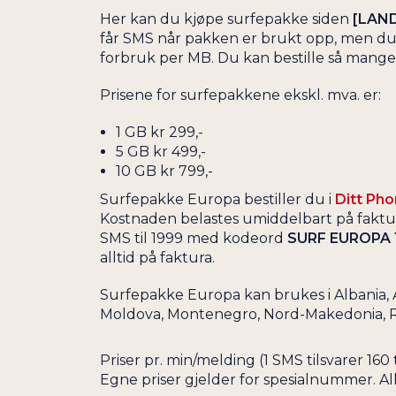
Her kan du kjøpe surfepakke siden
[LAN
får SMS når pakken er brukt opp, men du v
forbruk per MB. Du kan bestille så mange
Prisene for surfepakkene ekskl. mva. er:
1 GB kr 299,-
5 GB kr 499,-
10 GB kr 799,-
Surfepakke Europa bestiller du i
Ditt Ph
Kostnaden belastes umiddelbart på faktur
SMS til 1999 med kodeord
SURF EUROPA 
alltid på faktura.
Surfepakke Europa kan brukes i Albania, A
Moldova, Montenegro, Nord-Makedonia, Russ
Priser pr. min/melding (1 SMS tilsvarer 1
Egne priser gjelder for spesialnummer. Al