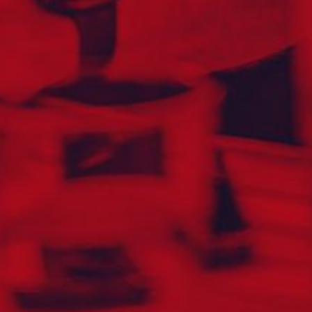
BHUTAN
BOLIVIA
BONAIRE
BOSNIA-HERCEGOVINA
BOTSWANA
BRASIL
BRUNEI
BULGARIA
BURKINA FASO
CANADA
CAYMANØYENE
CHILE
COLOMBIA
COOKØYENE
COSTA RICA