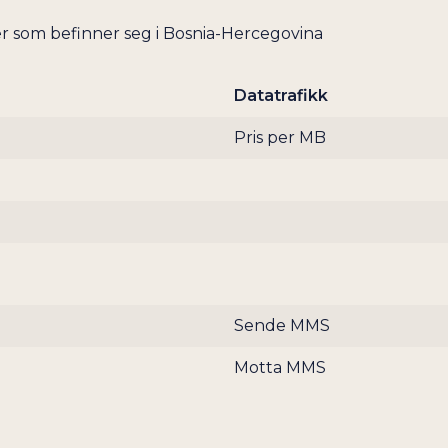
FIJI
r som befinner seg i Bosnia-Hercegovina
FILIPPINENE
FINLAND
Datatrafikk
FLY (AEROMOBILE)
Pris per MB
FORENTE ARABISKE EMIRATER
FRANKRIKE
FRANSK GUYANA
FRANSK POLYNESIA
GABON
GAMBIA
Sende MMS
GEORGIA
GHANA
Motta MMS
GIBRALTAR
GRENADA
GRØNLAND