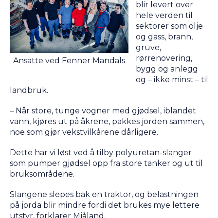
blir levert over
hele verden til
sektorer som olje
og gass, brann,
gruve,
rørrenovering,
Ansatte ved Fenner Mandals
bygg og anlegg
og – ikke minst – til
landbruk.
– Når store, tunge vogner med gjødsel, iblandet
vann, kjøres ut på åkrene, pakkes jorden sammen,
noe som gjør vekstvilkårene dårligere.
Dette har vi løst ved å tilby polyuretan-slanger
som pumper gjødsel opp fra store tanker og ut til
bruksområdene.
Slangene slepes bak en traktor, og belastningen
på jorda blir mindre fordi det brukes mye lettere
utstyr, forklarer Mjåland.