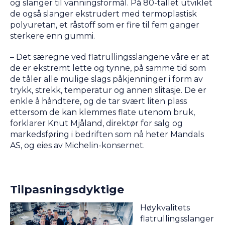
og slanger til vanningsformål. På 80-tallet utviklet
de også slanger ekstrudert med termoplastisk
polyuretan, et råstoff som er fire til fem ganger
sterkere enn gummi.
– Det særegne ved flatrullingsslangene våre er at
de er ekstremt lette og tynne, på samme tid som
de tåler alle mulige slags påkjenninger i form av
trykk, strekk, temperatur og annen slitasje. De er
enkle å håndtere, og de tar svært liten plass
ettersom de kan klemmes flate utenom bruk,
forklarer Knut Mjåland, direktør for salg og
markedsføring i bedriften som nå heter Mandals
AS, og eies av Michelin-konsernet.
Tilpasningsdyktige
Høykvalitets
flatrullingsslanger